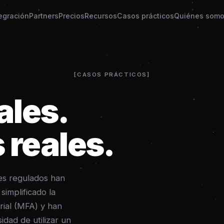
tegración
Partners
Precios
Recursos
Casos prácticos
Quiénes som
CASOS PRÁCTICOS
ales.
 reales.
es regulados han
simplificado la
orial (MFA) y han
sidad de utilizar un